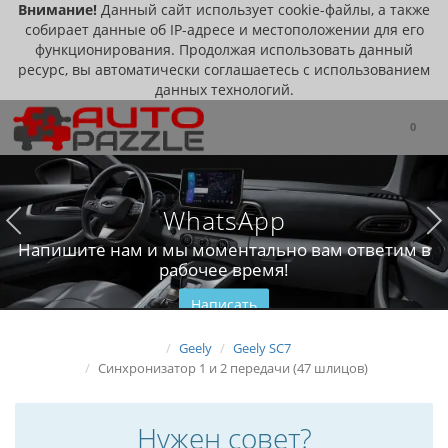
Внимание!
Данный сайт использует cookie-файлы, а также
собирает данные об IP-адресе и местоположении для его
функционирования. Продолжая использовать данный
ресурс, вы автоматически соглашаетесь с использованием
данных технологий.
0
WhatsApp
Напишите нам и мы моментально вам ответим в
рабочее время!
Написать
Geely
Geely SC7
Синхронизатор 1 и 2 передачи (47 шлицов)
Нужен совет?