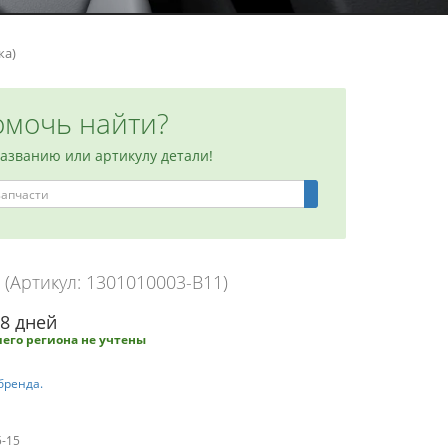
ка)
мочь найти?
названию или артикулу детали!
)
(Артикул: 1301010003-B11)
-8 дней
его региона не учтены
бренда.
5-15