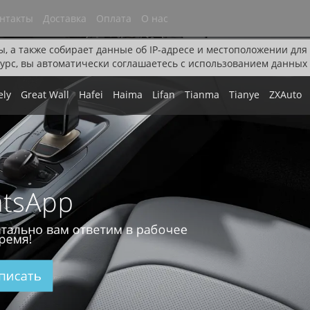
нтакты
Доставка
Оплата
О нас
ы, а также собирает данные об IP-адресе и местоположении дл
урс, вы автоматически соглашаетесь с использованием данных 
ely
Great Wall
Hafei
Haima
Lifan
Tianma
Tianye
ZXAuto
tsApp
тально вам ответим в рабочее
ремя!
писать