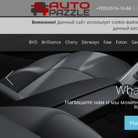
+7(953)516-16-66
Ко
Внимание!
Данный сайт использует cookie-файл
данный рес
BYD
Brilliance
Chery
Derways
Faw
Foton
Ge
Wha
Напишите нам и мы момен
в
На