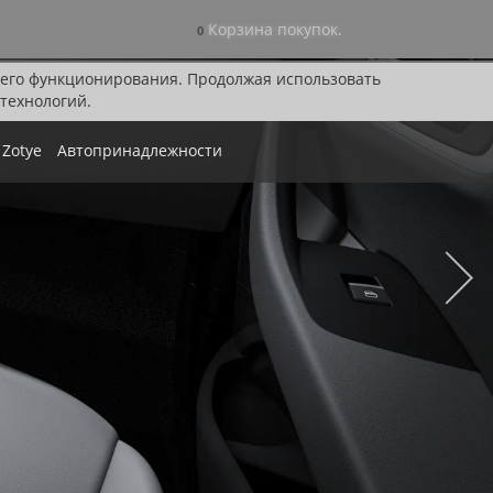
Корзина покупок.
0
я его функционирования. Продолжая использовать
технологий.
Zotye
Автопринадлежности