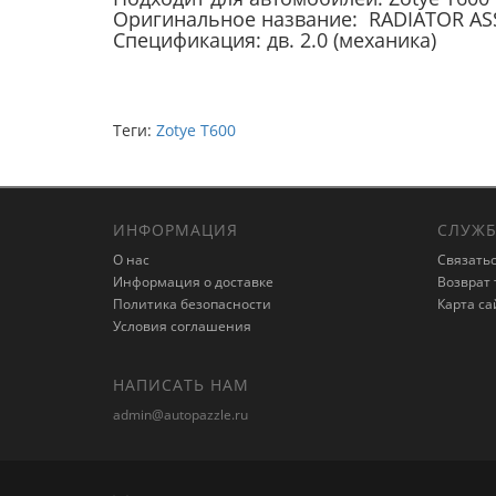
Оригинальное название: RADIATOR A
Спецификация: дв. 2.0 (механика)
Теги:
Zotye T600
ИНФОРМАЦИЯ
СЛУЖБ
О нас
Связатьс
Информация о доставке
Возврат 
Политика безопасности
Карта са
Условия соглашения
НАПИСАТЬ НАМ
admin@autopazzle.ru