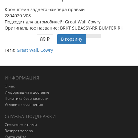
Кронштейн заднего бампера правый
2804020-V08
Подходит для автомобилей: Great Wall Cowry.
Оригинальное название: BRKT SUBASSY-RR BUMPER RH
89 ₽
В корзину
Теги:
Great Wall
,
Cowry
ИНФОРМАЦИЯ
О нас
Информация о доставке
Политика безопасности
Условия соглашения
СЛУЖБА ПОДДЕРЖКИ
Связаться с нами
Возврат товара
Карта сайта