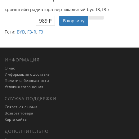
кронштейн радиатора вертикальный byd f3, f3-r
989 ₽
В корзину
Теги:
BYD
,
F3-R
,
F3
ИНФОРМАЦИЯ
О нас
Информация о доставке
Политика безопасности
Условия соглашения
СЛУЖБА ПОДДЕРЖКИ
Связаться с нами
Возврат товара
Карта сайта
ДОПОЛНИТЕЛЬНО