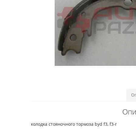
О
Опи
колодка стояночного тормоза byd f3, f3-r