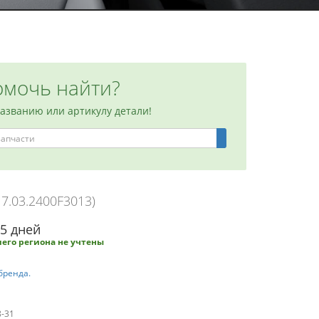
мочь найти?
названию или артикулу детали!
17.03.2400F3013)
-5 дней
его региона не учтены
бренда.
8-31