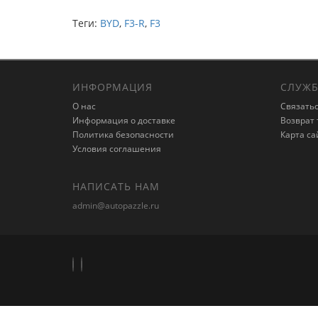
Теги:
BYD
,
F3-R
,
F3
ИНФОРМАЦИЯ
СЛУЖБ
О нас
Связатьс
Информация о доставке
Возврат 
Политика безопасности
Карта са
Условия соглашения
НАПИСАТЬ НАМ
admin@autopazzle.ru