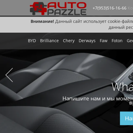
+7(953)516-16-66
Ко
Внимание!
Данный сайт использует cookie-файл
данный рес
BYD
Brilliance
Chery
Derways
Faw
Foton
Ge
Wha
Напишите нам и мы момен
в
На