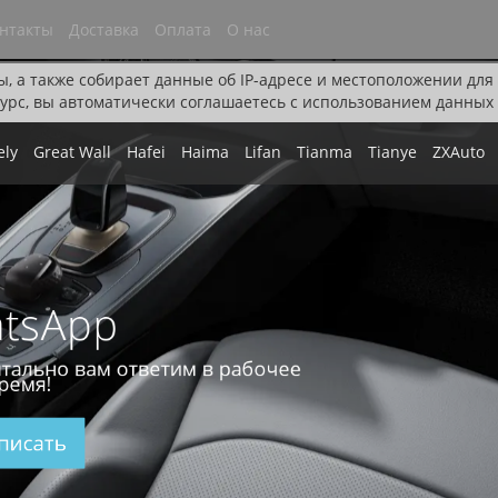
нтакты
Доставка
Оплата
О нас
ы, а также собирает данные об IP-адресе и местоположении дл
урс, вы автоматически соглашаетесь с использованием данных 
ely
Great Wall
Hafei
Haima
Lifan
Tianma
Tianye
ZXAuto
tsApp
тально вам ответим в рабочее
ремя!
писать