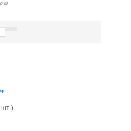
02-08
РФ
шт.)