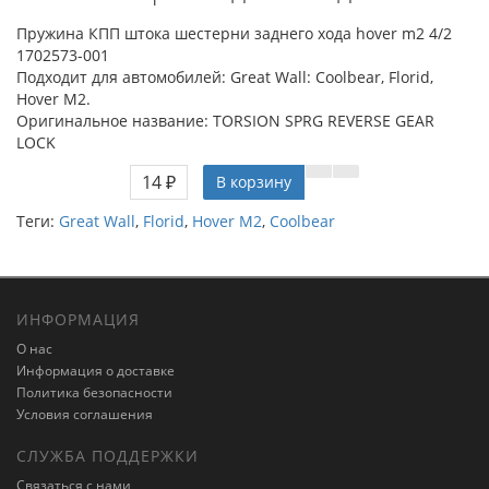
Пружина КПП штока шестерни заднего хода hover m2 4/2
1702573-001
Подходит для автомобилей: Great Wall: Coolbear, Florid,
Hover M2.
Оригинальное название: TORSION SPRG REVERSE GEAR
LOCK
14 ₽
В корзину
Теги:
Great Wall
,
Florid
,
Hover M2
,
Coolbear
ИНФОРМАЦИЯ
О нас
Информация о доставке
Политика безопасности
Условия соглашения
СЛУЖБА ПОДДЕРЖКИ
Связаться с нами