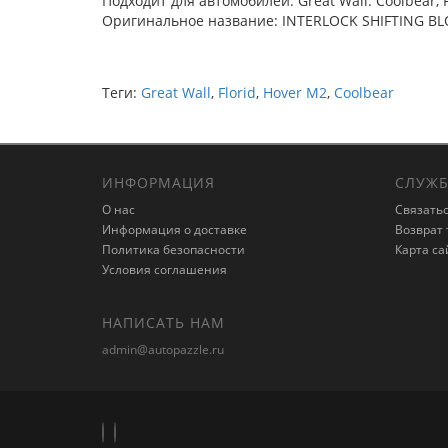
Подходит для автомобилей: Great Wall: Coolbear, F
Оригинальное название: INTERLOCK SHIFTING B
Теги:
Great Wall
,
Florid
,
Hover M2
,
Coolbear
ИНФОРМАЦИЯ
СЛУЖБ
О нас
Связатьс
Информация о доставке
Возврат 
Политика безопасности
Карта са
Условия соглашения
НАПИСАТЬ НАМ
admin@autopazzle.ru