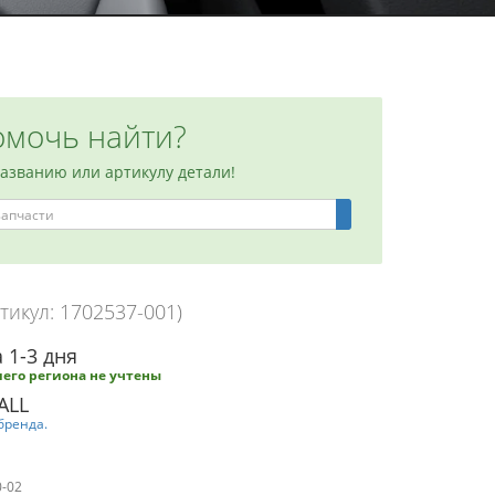
мочь найти?
названию или артикулу детали!
тикул: 1702537-001)
 1-3 дня
его региона не учтены
ALL
бренда.
0-02