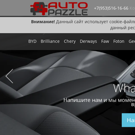
+7(953)516-16-66
Ко
Внимание!
Данный сайт использует cookie-файл
данный рес
BYD
Brilliance
Chery
Derways
Faw
Foton
Ge
Wha
Напишите нам и мы момен
в
На