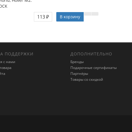
lorid, Hover M2.
LOCK
113 ₽
В корзину
А ПОДДЕРЖКИ
ДОПОЛНИТЕЛЬНО
я с нами
Бренды
товара
Подарочные сертификаты
йта
Партнёры
Товары со скидкой