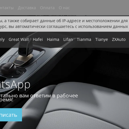
нтакты
Доставка
Оплата
О нас
ы, а также собирает данные об IP-адресе и местоположении дл
урс, вы автоматически соглашаетесь с использованием данных 
ely
Great Wall
Hafei
Haima
Lifan
Tianma
Tianye
ZXAuto
tsApp
тально вам ответим в рабочее
ремя!
писать