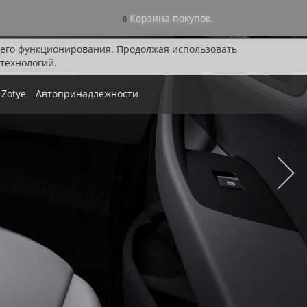
Корзина покупок.
0
я его функционирования. Продолжая использовать
технологий.
Zotye
Автопринадлежности