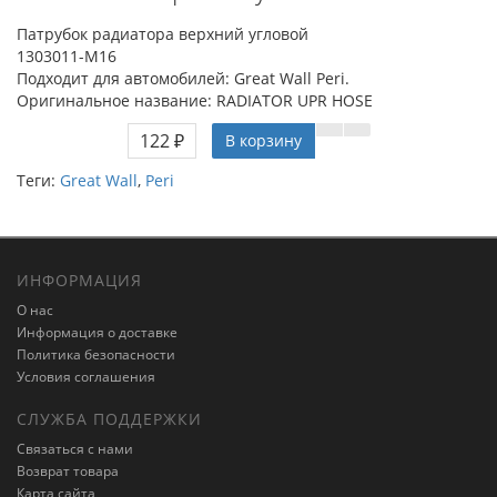
Патрубок радиатора верхний угловой
1303011-M16
Подходит для автомобилей: Great Wall Peri.
Оригинальное название: RADIATOR UPR HOSE
122 ₽
В корзину
Теги:
Great Wall
,
Peri
ИНФОРМАЦИЯ
О нас
Информация о доставке
Политика безопасности
Условия соглашения
СЛУЖБА ПОДДЕРЖКИ
Связаться с нами
Возврат товара
Карта сайта