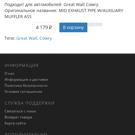
Подходит для автомобилей: Great Wall Cowry.
Оригинальное название: MID EXHAUST PIPE W/AUXILIARY
MUFFLER ASS
4 179 ₽
В корзину
Теги:
Great Wall
,
Cowry
ИНФОРМАЦИЯ
О нас
Информация о доставке
Политика безопасности
Условия соглашения
СЛУЖБА ПОДДЕРЖКИ
Связаться с нами
Возврат товара
Карта сайта
ДОПОЛНИТЕЛЬНО