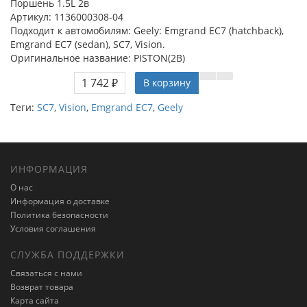
Поршень 1.5L 2в
Артикул: 1136000308-04
Подходит к автомобилям: Geely: Emgrand EC7 (hatchback),
Emgrand EC7 (sedan), SC7, Vision.
Оригинальное название: PISTON(2B)
1 742 ₽
В корзину
Теги:
SC7
,
Vision
,
Emgrand EC7
,
Geely
ИНФОРМАЦИЯ
О нас
Информация о доставке
Политика безопасности
Условия соглашения
СЛУЖБА ПОДДЕРЖКИ
Связаться с нами
Возврат товара
Карта сайта