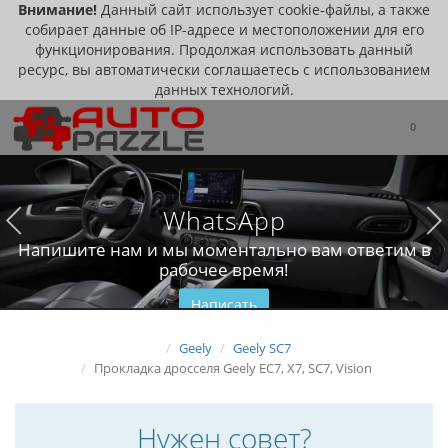
Внимание!
Данный сайт использует cookie-файлы, а также
собирает данные об IP-адресе и местоположении для его
функционирования. Продолжая использовать данный
ресурс, вы автоматически соглашаетесь с использованием
данных технологий.
0
WhatsApp
Напишите нам и мы моментально вам ответим в
рабочее время!
Написать
Geely
Geely SC7
Прокладка дросселя Geely EC7, X7, SC7, Vision
Нужен совет?