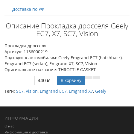
Доставка по РФ
Описание Прокладка дросселя Geely
EC7, X7, SC7, Vision
Прокладка дросселя
Артикул: 1136000219
Подходит к автомобилям: Geely Emgrand EC7 (hatchback),
Emgrand EC7 (sedan), Emgrand X7, SC7, Vision
Оригинальное название: THROTTLE GASKET
440 ₽
В корзину
Теги:
SC7
,
Vision
,
Emgrand EC7
,
Emgrand X7
,
Geely
ИНФОРМАЦИЯ
О нас
Информация о доставке