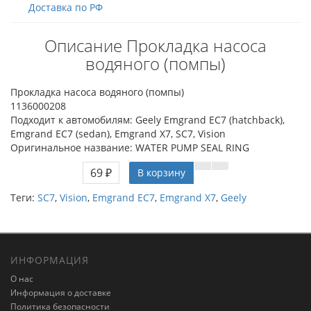
Доставка по РФ
Описание Прокладка насоса
водяного (помпы)
Прокладка насоса водяного (помпы)
1136000208
Подходит к автомобилям: Geely Emgrand EC7 (hatchback),
Emgrand EC7 (sedan), Emgrand X7, SC7, Vision
Оригинальное название: WATER PUMP SEAL RING
69 ₽
В корзину
Теги:
SC7
,
Vision
,
Emgrand EC7
,
Emgrand X7
,
Geely
ИНФОРМАЦИЯ
О нас
Информация о доставке
Политика безопасности