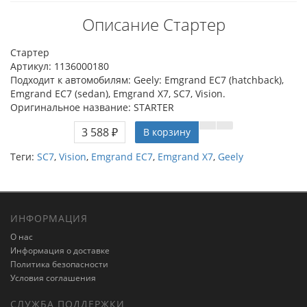
Описание Стартер
Стартер
Артикул: 1136000180
Подходит к автомобилям: Geely: Emgrand EC7 (hatchback),
Emgrand EC7 (sedan), Emgrand X7, SC7, Vision.
Оригинальное название: STARTER
3 588 ₽
В корзину
Теги:
SC7
,
Vision
,
Emgrand EC7
,
Emgrand X7
,
Geely
ИНФОРМАЦИЯ
О нас
Информация о доставке
Политика безопасности
Условия соглашения
СЛУЖБА ПОДДЕРЖКИ