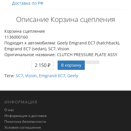
Доставка по РФ
Описание Корзина сцепления
Корзина сцепления
1136000160
Подходит к автомобилям: Geely Emgrand EC7 (hatchback),
Emgrand EC7 (sedan), SC7, Vision
Оригинальное название: CLUTCH PRESSURE PLATE ASSY
2 150 ₽
В корзину
Теги:
SC7
,
Vision
,
Emgrand EC7
,
Geely
ИНФОРМАЦИЯ
О нас
Информация о доставке
Политика безопасности
Условия соглашения