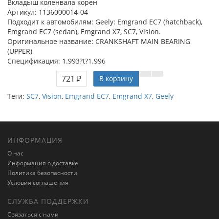
Вкладыш коленвала корен
Артикул: 1136000014-04
Подходит к автомобилям: Geely: Emgrand EC7 (hatchback),
Emgrand EC7 (sedan), Emgrand X7, SC7, Vision.
Оригинальное название: CRANKSHAFT MAIN BEARING
(UPPER)
Спецификация: 1.993?t?1.996
721 ₽
В корзину
Теги:
SC7
,
Vision
,
Emgrand EC7
,
Emgrand X7
,
Geely
ИНФОРМАЦИЯ
О нас
Информация о доставке
Политика безопасности
Условия соглашения
СЛУЖБА ПОДДЕРЖКИ
Связаться с нами