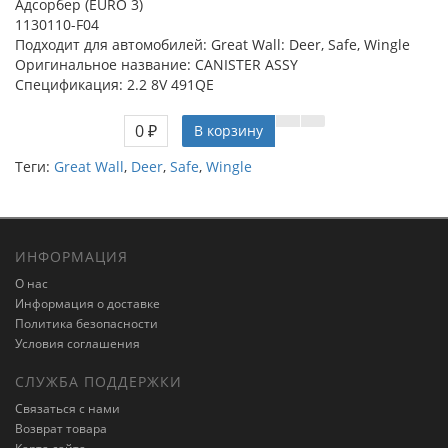
Адсорбер (EURO 3)
1130110-F04
Подходит для автомобилей: Great Wall: Deer, Safe, Wingle
Оригинальное название: CANISTER ASSY
Спецификация: 2.2 8V 491QE
0 ₽
В корзину
Теги:
Great Wall
,
Deer
,
Safe
,
Wingle
ИНФОРМАЦИЯ
О нас
Информация о доставке
Политика безопасности
Условия соглашения
СЛУЖБА ПОДДЕРЖКИ
Связаться с нами
Возврат товара