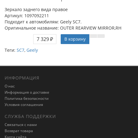
Зеркало заднего вида правое
Артикул: 1097092211
Подходит к автомобилям: Geely SC7.
Оригинальное название: OUTER REARVIEW MIRROR,RH
7 329 ₽
В корзину
Теги:
SC7
,
Geely
ИНФОРМАЦИЯ
О нас
Информация о доставке
Политика безопасности
Условия соглашения
СЛУЖБА ПОДДЕРЖКИ
Связаться с нами
Возврат товара
Карта сайта