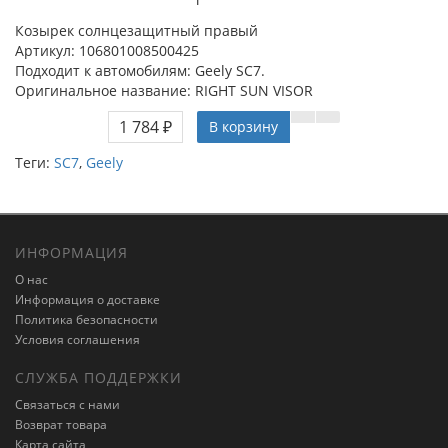
Козырек солнцезащитный правый
Артикул: 106801008500425
Подходит к автомобилям: Geely SC7.
Оригинальное название: RIGHT SUN VISOR
1 784 ₽
В корзину
Теги:
SC7
,
Geely
ИНФОРМАЦИЯ
О нас
Информация о доставке
Политика безопасности
Условия соглашения
СЛУЖБА ПОДДЕРЖКИ
Связаться с нами
Возврат товара
Карта сайта