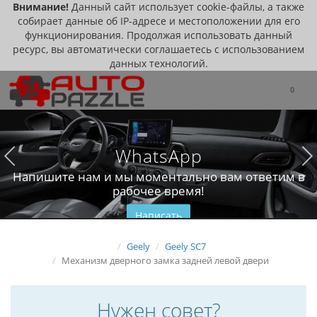
Внимание!
Данный сайт использует cookie-файлы, а также
собирает данные об IP-адресе и местоположении для его
функционирования. Продолжая использовать данный
ресурс, вы автоматически соглашаетесь с использованием
данных технологий.
0
WhatsApp
Напишите нам и мы моментально вам ответим в
рабочее время!
Написать
Geely
Geely SC7
Механизм дверного замка задней левой двери
Нужен совет?