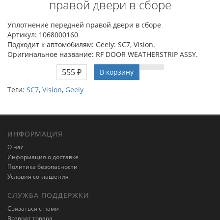
правой двери в сборе
Уплотнение передней правой двери в сборе
Артикул: 1068000160
Подходит к автомобилям: Geely: SC7, Vision.
Оригинальное название: RF DOOR WEATHERSTRIP ASSY.
555 ₽
В корзину
Теги:
SC7
,
Vision
,
Geely
ИНФОРМАЦИЯ
О нас
Информация о доставке
Политика безопасности
Условия соглашения
СЛУЖБА ПОДДЕРЖКИ
Связаться с нами
Возврат товара