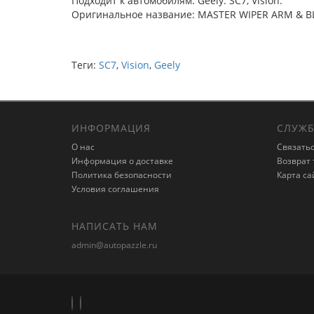
Подходит к автомобилям: Geely: SC7, Vision.
Оригинальное название: MASTER WIPER ARM & B
Теги:
SC7
,
Vision
,
Geely
ИНФОРМАЦИЯ
СЛУЖБ
О нас
Связатьс
Информация о доставке
Возврат 
Политика безопасности
Карта са
Условия соглашения
НАПИСАТЬ НАМ
admin@autopazzle.ru