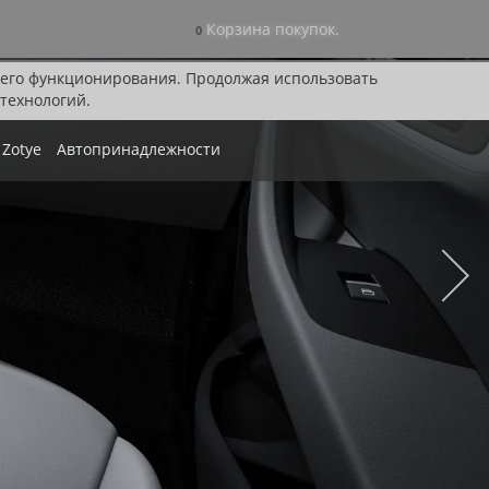
Корзина покупок.
0
я его функционирования. Продолжая использовать
технологий.
Zotye
Автопринадлежности