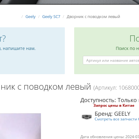
Geely
Geely SC7
Дворник с поводком левый
т?
По
м, напишите нам.
Поиск по 
ник с поводком левый
(Артикул: 106800
Доступность: Только 
Запрос цены в Китае
Бренд: GEELY
Смотреть все запчасти 
Дата обновления цены: 2024-0