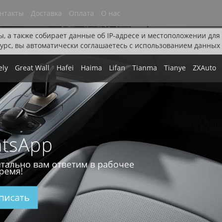
нтакты
Доставка
Оплата
О нас
ы, а также собирает данные об IP-адресе и местоположении дл
урс, вы автоматически соглашаетесь с использованием данных 
ely
Great Wall
Hafei
Haima
Lifan
Tianma
Tianye
ZXAuto
tsApp
тально вам ответим в рабочее
ремя!
писать