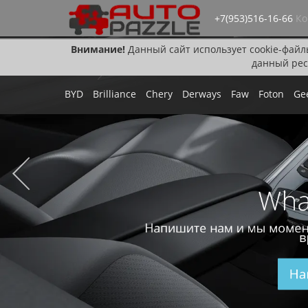
+7(953)516-16-66
Ко
Внимание!
Данный сайт использует cookie-файл
данный рес
BYD
Brilliance
Chery
Derways
Faw
Foton
Ge
Wha
Напишите нам и мы момен
в
На