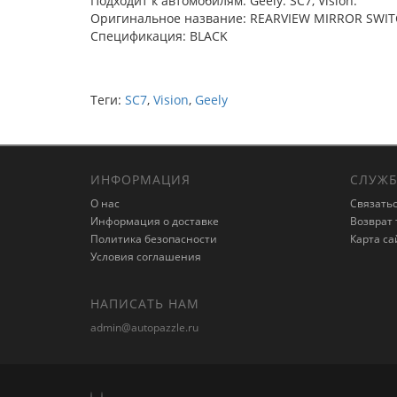
Подходит к автомобилям: Geely: SC7, Vision.
Оригинальное название: REARVIEW MIRROR SWIT
Спецификация: BLACK
Теги:
SC7
,
Vision
,
Geely
ИНФОРМАЦИЯ
СЛУЖБ
О нас
Связатьс
Информация о доставке
Возврат 
Политика безопасности
Карта са
Условия соглашения
НАПИСАТЬ НАМ
admin@autopazzle.ru