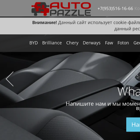
+7(953)516-16-66
Ко
Внимание!
Данный сайт использует cookie-файл
данный рес
BYD
Brilliance
Chery
Derways
Faw
Foton
Ge
Wha
Напишите нам и мы момен
в
На