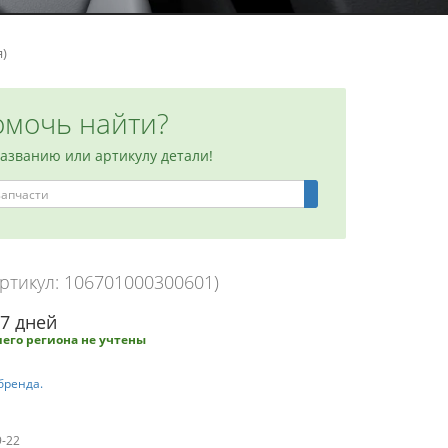
я)
мочь найти?
названию или артикулу детали!
Артикул: 106701000300601)
-7 дней
его региона не учтены
бренда.
9-22