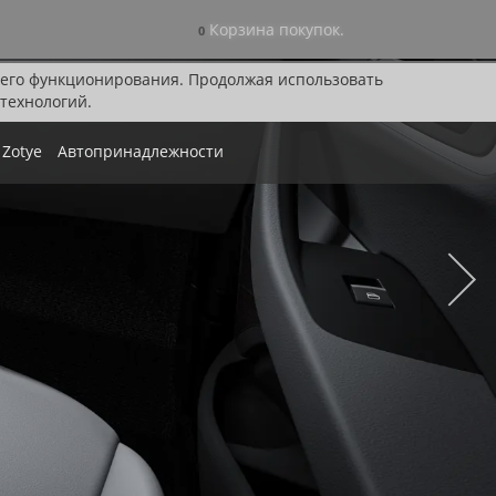
Корзина покупок.
0
я его функционирования. Продолжая использовать
технологий.
Zotye
Автопринадлежности