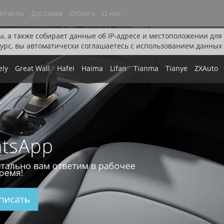
нтакты
Доставка
Оплата
О нас
ы, а также собирает данные об IP-адресе и местоположении дл
урс, вы автоматически соглашаетесь с использованием данных 
ely
Great Wall
Hafei
Haima
Lifan
Tianma
Tianye
ZXAuto
tsApp
тально вам ответим в рабочее
ремя!
писать