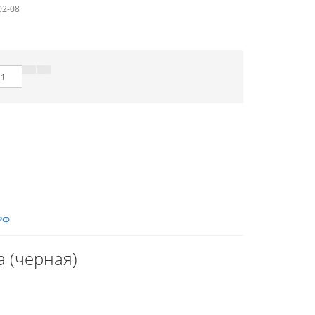
02-08
РФ
 (черная)