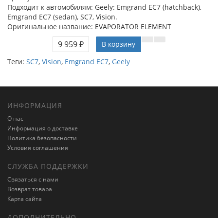
Подходит к автомобилям: Geely: Emgrand EC7 (hatchback),
Emgrand EC7 (sedan), SC7, Vision.
Оригинальное название: EVAPORATOR ELEMENT
9 959 ₽
В корзину
Теги:
SC7
,
Vision
,
Emgrand EC7
,
Geely
ИНФОРМАЦИЯ
О нас
Информация о доставке
Политика безопасности
Условия соглашения
СЛУЖБА ПОДДЕРЖКИ
Связаться с нами
Возврат товара
Карта сайта
ДОПОЛНИТЕЛЬНО