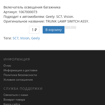
Включатель освещения багажника
Артикул: 1067000073
Подходит к автомобилям: Geely: SC7, Vision.
Оригинальное название: TRUNK LAMP SWITCH ASSY.
1 ₽
В корзину
Теги:
SC7
,
Vision
,
Geely
ИНФОРМАЦИЯ
О нас
Информация о доставке
Политика безопасности
Условия соглашения
СЛУЖБА ПОДДЕРЖКИ
Связаться с нами
Возврат товара
Карта сайта