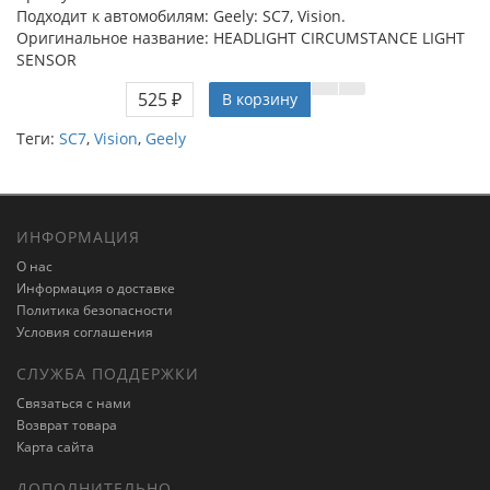
Подходит к автомобилям: Geely: SC7, Vision.
Оригинальное название: HEADLIGHT CIRCUMSTANCE LIGHT
SENSOR
525 ₽
В корзину
Теги:
SC7
,
Vision
,
Geely
ИНФОРМАЦИЯ
О нас
Информация о доставке
Политика безопасности
Условия соглашения
СЛУЖБА ПОДДЕРЖКИ
Связаться с нами
Возврат товара
Карта сайта
ДОПОЛНИТЕЛЬНО