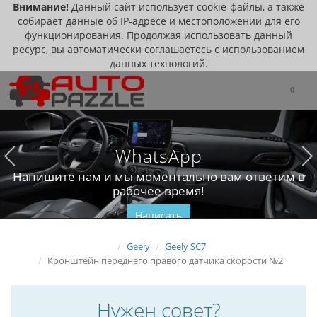
Внимание!
Данный сайт использует cookie-файлы, а также
собирает данные об IP-адресе и местоположении для его
функционирования. Продолжая использовать данный
ресурс, вы автоматически соглашаетесь с использованием
данных технологий.
0
WhatsApp
Напишите нам и мы моментально вам ответим в
рабочее время!
Написать
Geely
Geely SC7
Кронштейн переднего правого датчика скорости №2
Нужен совет?