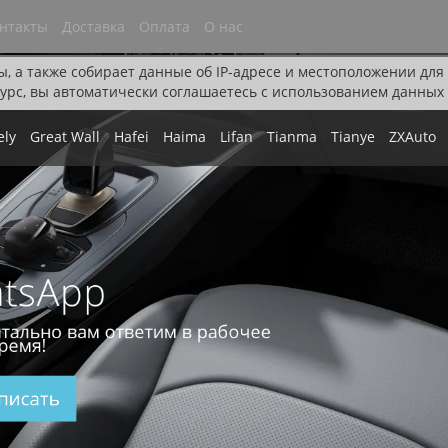
нтакты
Доставка
Оплата
О нас
ы, а также собирает данные об IP-адресе и местоположении дл
урс, вы автоматически соглашаетесь с использованием данных 
ely
Great Wall
Hafei
Haima
Lifan
Tianma
Tianye
ZXAuto
tsApp
тально вам ответим в рабочее
ремя!
писать