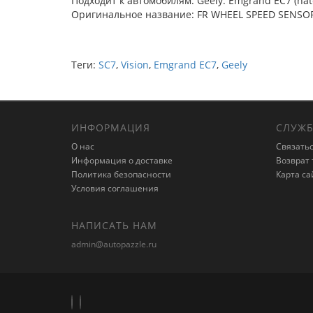
Подходит к автомобилям: Geely: Emgrand EC7 (hatc
Оригинальное название: FR WHEEL SPEED SENSO
Теги:
SC7
,
Vision
,
Emgrand EC7
,
Geely
ИНФОРМАЦИЯ
СЛУЖБ
О нас
Связатьс
Информация о доставке
Возврат 
Политика безопасности
Карта са
Условия соглашения
НАПИСАТЬ НАМ
admin@autopazzle.ru