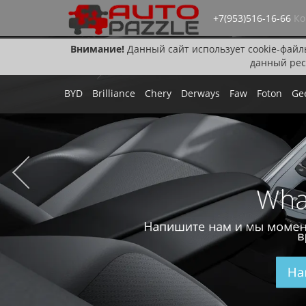
+7(953)516-16-66
Ко
Внимание!
Данный сайт использует cookie-файл
данный рес
BYD
Brilliance
Chery
Derways
Faw
Foton
Ge
Wha
Напишите нам и мы момен
в
На