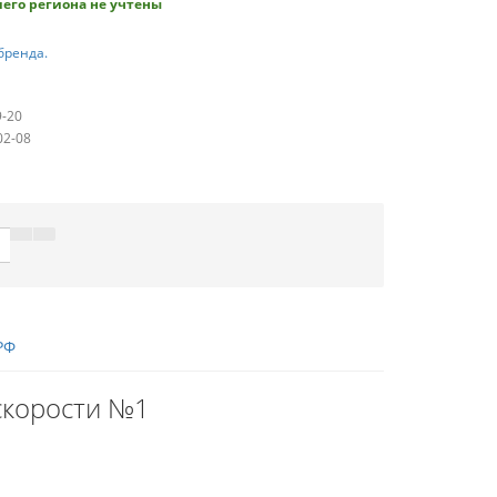
его региона не учтены
бренда.
9-20
02-08
РФ
скорости №1