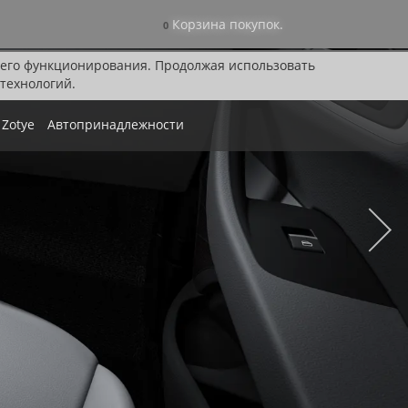
Корзина покупок.
0
я его функционирования. Продолжая использовать
технологий.
Zotye
Автопринадлежности