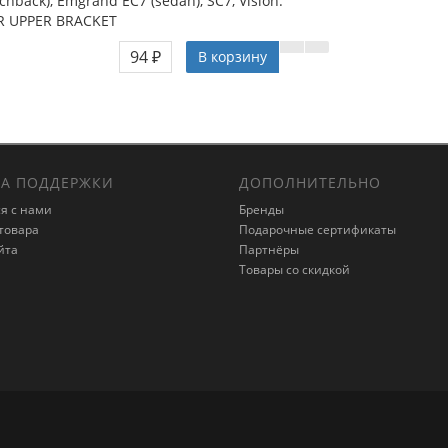
hback), Emgrand EC7 (sedan), SC7, Vision.
R UPPER BRACKET
94 ₽
В корзину
А ПОДДЕРЖКИ
ДОПОЛНИТЕЛЬНО
я с нами
Бренды
товара
Подарочные сертификаты
йта
Партнёры
Товары со скидкой