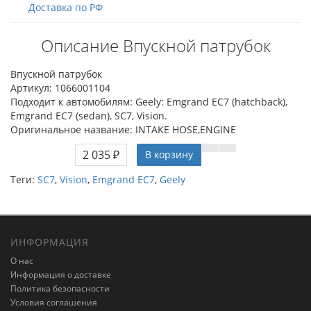
Доставка по РФ
Описание Впускной патрубок
Впускной патрубок
Артикул: 1066001104
Подходит к автомобилям: Geely: Emgrand EC7 (hatchback),
Emgrand EC7 (sedan), SC7, Vision.
Оригинальное название: INTAKE HOSE,ENGINE
2 035 ₽
В корзину
Теги:
SC7
,
Vision
,
Emgrand EC7
,
Geely
ИНФОРМАЦИЯ
О нас
Информация о доставке
Политика безопасности
Условия соглашения