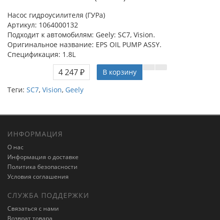
Насос гидроусилителя (ГУРа)
Артикул: 1064000132
Подходит к автомобилям: Geely: SC7, Vision.
Оригинальное название: EPS OIL PUMP ASSY.
Спецификация: 1.8L
4 247 ₽
В корзину
Теги:
SC7
,
Vision
,
Geely
ИНФОРМАЦИЯ
О нас
Информация о доставке
Политика безопасности
Условия соглашения
СЛУЖБА ПОДДЕРЖКИ
Связаться с нами
Возврат товара