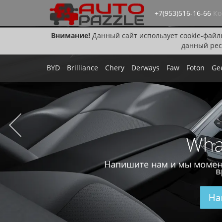
+7(953)516-16-66
Ко
Внимание!
Данный сайт использует cookie-файл
данный рес
BYD
Brilliance
Chery
Derways
Faw
Foton
Ge
Wha
Напишите нам и мы момен
в
На