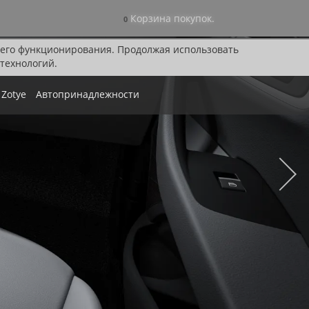
Корзина покупок.
0
я его функционирования. Продолжая использовать
технологий.
Zotye
Автопринадлежности