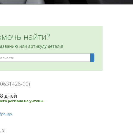
мочь найти?
названию или артикулу детали!
10631426-00)
-8 дней
его региона не учтены
бренда.
8-31