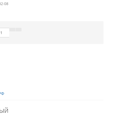
02-08
РФ
вый