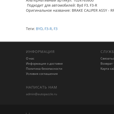
Альтернативный артикул: 1024765800
Подходит для автомобилей: Byd F3, F3-R
Оригинальное название: BRAKE CALIPER ASSY - R
Теги:
BYD
,
F3-R
,
F3
ИНФОРМАЦИЯ
СЛУЖБ
О нас
Связатьс
Информация о доставке
Возврат 
Политика безопасности
Карта са
Условия соглашения
НАПИСАТЬ НАМ
admin@autopazzle.ru