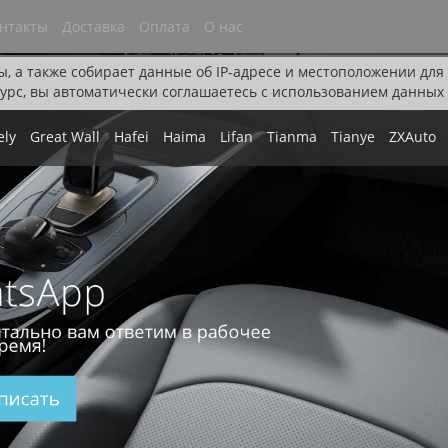
нтакты
Доставка
Оплата
О нас
ы, а также собирает данные об IP-адресе и местоположении дл
урс, вы автоматически соглашаетесь с использованием данных 
ely
Great Wall
Hafei
Haima
Lifan
Tianma
Tianye
ZXAuto
tsApp
тально вам ответим в рабочее
ремя!
писать