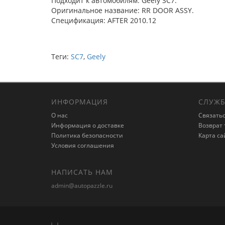
Подходит к автомобилям: Geely SC7.
Оригинальное название: RR DOOR ASSY.
Спецификация: AFTER 2010.12
Теги:
SC7
,
Geely
ИНФОРМАЦИЯ
СЛУЖБ
О нас
Связатьс
Информация о доставке
Возврат 
Политика безопасности
Карта са
Условия соглашения
НАПИСАТЬ НАМ
admin@autopazzle.ru