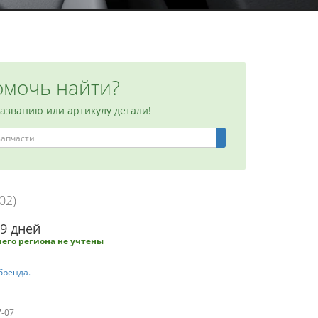
мочь найти?
названию или артикулу детали!
02)
-9 дней
его региона не учтены
бренда.
7-07