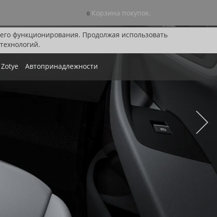
Корзина покупок.
0
я его функционирования. Продолжая использовать
технологий.
Zotye
Автопринадлежности