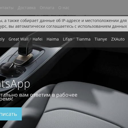
нтакты
Доставка
Оплата
О нас
ы, а также собирает данные об IP-адресе и местоположении дл
урс, вы автоматически соглашаетесь с использованием данных 
ely
Great Wall
Hafei
Haima
Lifan
Tianma
Tianye
ZXAuto
tsApp
тально вам ответим в рабочее
ремя!
писать