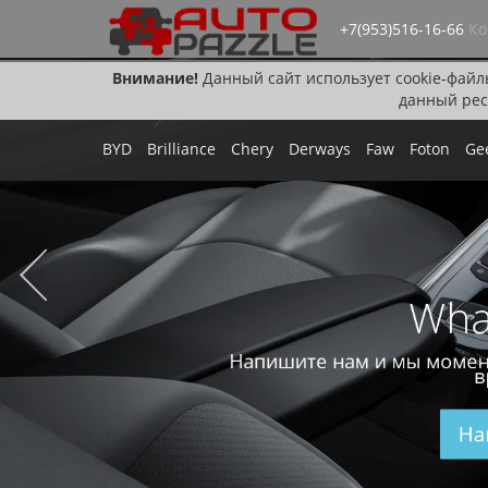
+7(953)516-16-66
Ко
Внимание!
Данный сайт использует cookie-файл
данный рес
BYD
Brilliance
Chery
Derways
Faw
Foton
Ge
Wha
Напишите нам и мы момен
в
На