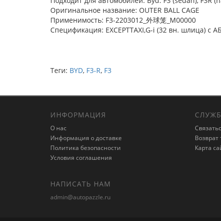
Подходит для автомобилей: Byd: F3 (sedan), F3R (
Оригинальное название: OUTER BALL CAGE
Применимость: F3-2203012_外球笼_M00000
Спецификация: EXCEPTTAXI,G-i (32 вн. шлица) с А
Теги:
BYD
,
F3-R
,
F3
ИНФОРМАЦИЯ
СЛУЖБ
О нас
Связатьс
Информация о доставке
Возврат 
Политика безопасности
Карта са
Условия соглашения
НАПИСАТЬ НАМ
admin@autopazzle.ru