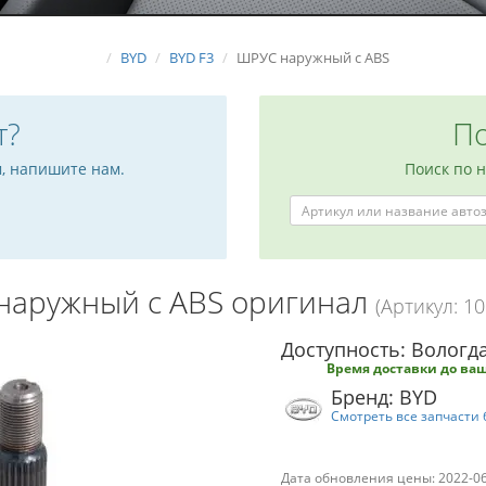
BYD
BYD F3
ШРУС наружный с ABS
т?
По
м, напишите нам.
Поиск по 
наружный с ABS оригинал
(Артикул: 1
Доступность: Вологда
Время доставки до ваш
Бренд: BYD
Смотреть все запчасти 
Дата обновления цены: 2022-0