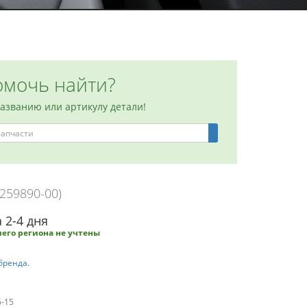
мочь найти?
названию или артикулу детали!
0259890-00)
 2-4 дня
его региона не учтены
бренда.
6-15