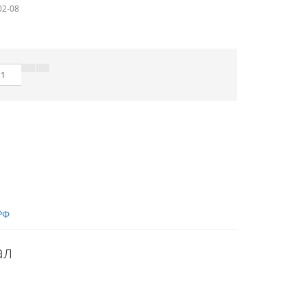
02-08
РФ
ал