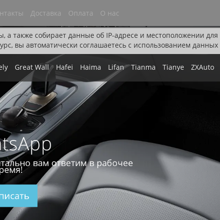
нтакты
Доставка
Оплата
О нас
ы, а также собирает данные об IP-адресе и местоположении дл
урс, вы автоматически соглашаетесь с использованием данных 
ely
Great Wall
Hafei
Haima
Lifan
Tianma
Tianye
ZXAuto
tsApp
тально вам ответим в рабочее
ремя!
писать