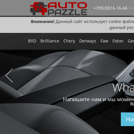
+7(953)516-16-66
Ко
Внимание!
Данный сайт использует cookie-файл
данный рес
BYD
Brilliance
Chery
Derways
Faw
Foton
Ge
Wha
Напишите нам и мы момен
в
На