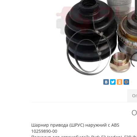
О
О
Шарнир привода (ШРУС) наружний с ABS
10259890-00