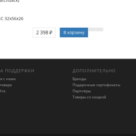
hatchback)
БС 32x56x26
2 398 ₽
В корзину
А ПОДДЕРЖКИ
ДОПОЛНИТЕЛЬНО
я с нами
Бренды
товара
Подарочные сертификаты
йта
Партнёры
Товары со скидкой