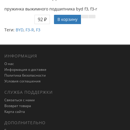
пружинка выжимного подшипника byd f3, f3-r
92 ₽
В корзину
Теги:
BYD
,
F3-R
,
F3
ИНФОРМАЦИЯ
О нас
Информация о доставке
Политика безопасности
Условия соглашения
СЛУЖБА ПОДДЕРЖКИ
Связаться с нами
Возврат товара
Карта сайта
ДОПОЛНИТЕЛЬНО