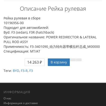
Описание Рейка рулевая
Рейка рулевая в сборе
10196956-00
Подходит для автомобилей:
Byd: F3 (sedan), F3R (hatchback)
Оригинальное название: POWER REDIRECTOR & LATERAL
PULL ROD ASSY
Применимость: F3-3401090_动力转向器带横拉杆总成_M00000
Спецификация: MT/AT
14 263 ₽
В корзину
Теги:
BYD
,
F3-R
,
F3
ИНФОРМАЦИЯ
О нас
Информация о доставке