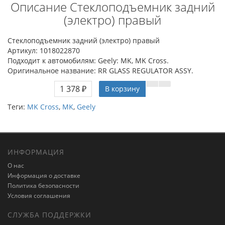
Описание Стеклоподъемник задний
(электро) правый
Стеклоподъемник задний (электро) правый
Артикул: 1018022870
Подходит к автомобилям: Geely: MK, MK Cross.
Оригинальное название: RR GLASS REGULATOR ASSY.
1 378 ₽
В корзину
Теги:
MK Cross
,
MK
,
Geely
ИНФОРМАЦИЯ
О нас
Информация о доставке
Политика безопасности
Условия соглашения
СЛУЖБА ПОДДЕРЖКИ