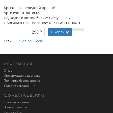
Брызговик передний правый
Артикул: 1018018665
Подходит к автомобилям: Geely: SC7, Vision.
Оригинальное название: RF SPLASH GUARD
298 ₽
В корзину
Теги:
SC7
,
Vision
,
Geely
ИНФОРМАЦИЯ
О нас
Информация о доставке
Политика безопасности
Условия соглашения
СЛУЖБА ПОДДЕРЖКИ
Связаться с нами
Возврат товара
Карта сайта