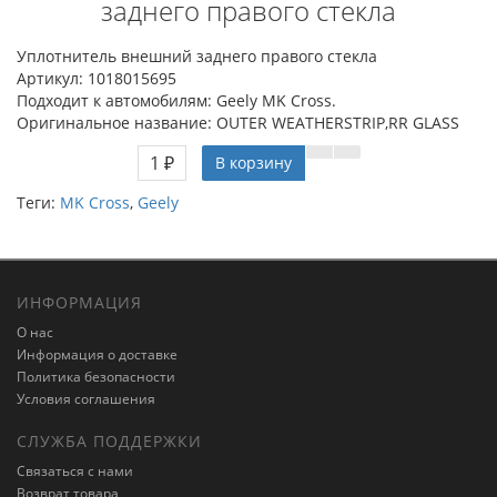
заднего правого стекла
Уплотнитель внешний заднего правого стекла
Артикул: 1018015695
Подходит к автомобилям: Geely MK Cross.
Оригинальное название: OUTER WEATHERSTRIP,RR GLASS
1 ₽
В корзину
Теги:
MK Cross
,
Geely
ИНФОРМАЦИЯ
О нас
Информация о доставке
Политика безопасности
Условия соглашения
СЛУЖБА ПОДДЕРЖКИ
Связаться с нами
Возврат товара