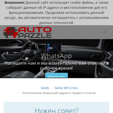
Внимание!
Данный сайт использует cookie-файлы, а также
собирает данные об IP-адресе и местоположении для его
функционирования. Продолжая использовать данный
ресурс, вы автоматически соглашаетесь с использованием
данных технологий.
0
WhatsApp
Напишите нам и мы моментально вам ответим в
рабочее время!
Написать
Geely
Geely MK Cross
Уплотнитель внешний заднего правого стекла
Нужен совет?