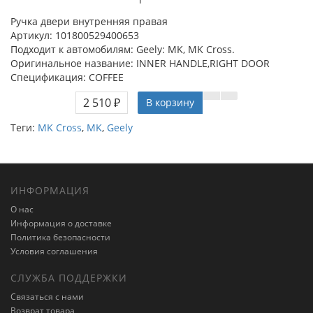
Ручка двери внутренняя правая
Артикул: 101800529400653
Подходит к автомобилям: Geely: MK, MK Cross.
Оригинальное название: INNER HANDLE,RIGHT DOOR
Спецификация: COFFEE
2 510 ₽
В корзину
Теги:
MK Cross
,
MK
,
Geely
ИНФОРМАЦИЯ
О нас
Информация о доставке
Политика безопасности
Условия соглашения
СЛУЖБА ПОДДЕРЖКИ
Связаться с нами
Возврат товара