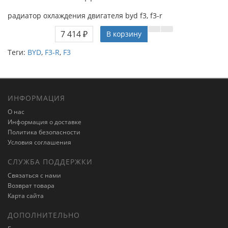
радиатор охлаждения двигателя byd f3, f3-r
7 414 ₽
В корзину
Теги:
BYD
,
F3-R
,
F3
ИНФОРМАЦИЯ
О нас
Информация о доставке
Политика безопасности
Условия соглашения
СЛУЖБА ПОДДЕРЖКИ
Связаться с нами
Возврат товара
Карта сайта
ДОПОЛНИТЕЛЬНО