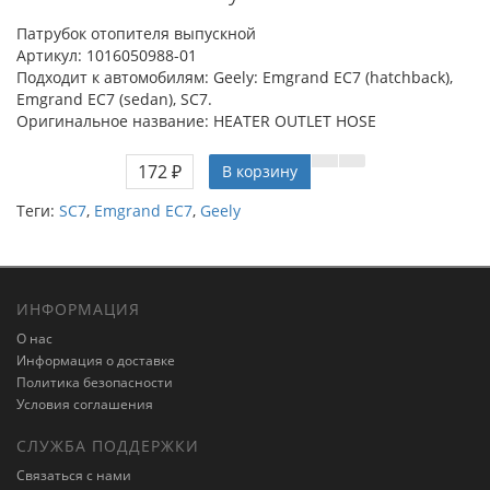
Патрубок отопителя выпускной
Артикул: 1016050988-01
Подходит к автомобилям: Geely: Emgrand EC7 (hatchback),
Emgrand EC7 (sedan), SC7.
Оригинальное название: HEATER OUTLET HOSE
172 ₽
В корзину
Теги:
SC7
,
Emgrand EC7
,
Geely
ИНФОРМАЦИЯ
О нас
Информация о доставке
Политика безопасности
Условия соглашения
СЛУЖБА ПОДДЕРЖКИ
Связаться с нами