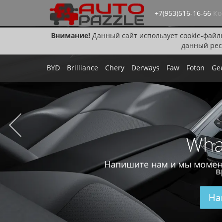
+7(953)516-16-66
Ко
Внимание!
Данный сайт использует cookie-файл
данный рес
BYD
Brilliance
Chery
Derways
Faw
Foton
Ge
Wha
Напишите нам и мы момен
в
На