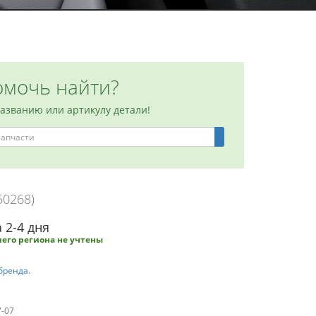
мочь найти?
названию или артикулу детали!
50268)
 2-4 дня
его региона не учтены
бренда.
7-07