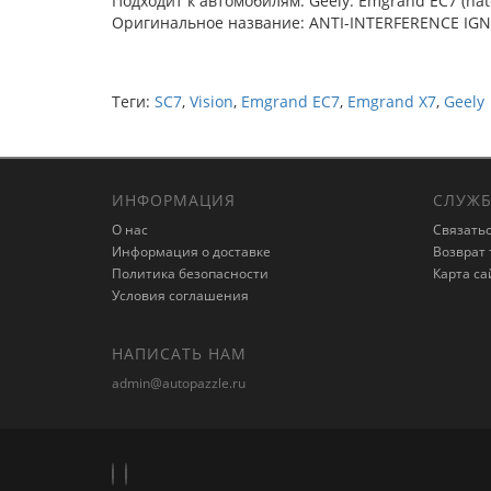
Подходит к автомобилям: Geely: Emgrand EC7 (hatc
Оригинальное название: ANTI-INTERFERENCE IGNI
Теги:
SC7
,
Vision
,
Emgrand EC7
,
Emgrand X7
,
Geely
ИНФОРМАЦИЯ
СЛУЖБ
О нас
Связатьс
Информация о доставке
Возврат 
Политика безопасности
Карта са
Условия соглашения
НАПИСАТЬ НАМ
admin@autopazzle.ru