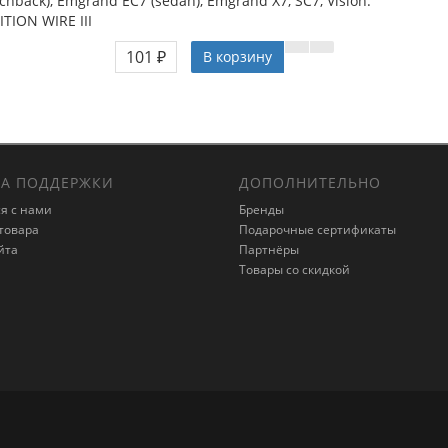
hback), Emgrand EC7 (sedan), Emgrand X7, SC7, Vision.
TION WIRE III
101 ₽
В корзину
А ПОДДЕРЖКИ
ДОПОЛНИТЕЛЬНО
я с нами
Бренды
товара
Подарочные сертификаты
йта
Партнёры
Товары со скидкой