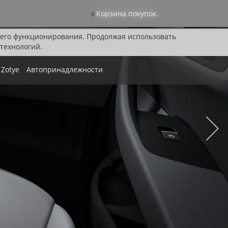
Корзина покупок.
0
я его функционирования. Продолжая использовать
технологий.
Zotye
Автопринадлежности