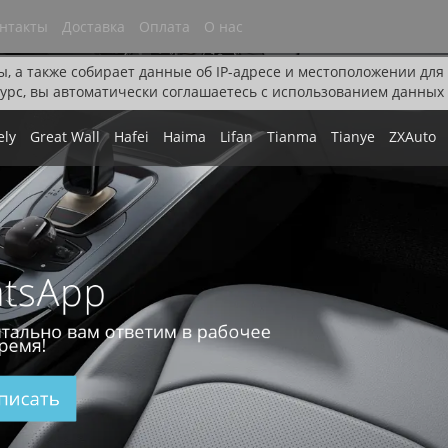
нтакты
Доставка
Оплата
О нас
ы, а также собирает данные об IP-адресе и местоположении дл
урс, вы автоматически соглашаетесь с использованием данных 
ely
Great Wall
Hafei
Haima
Lifan
Tianma
Tianye
ZXAuto
tsApp
тально вам ответим в рабочее
ремя!
писать