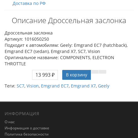
Доставка по РФ
Описание Дроссельная заслонка
Дроссельная заслонка
Артикул: 1016050250
Подходит к автомобилям: Geely: Emgrand EC7 (hatchback),
Emgrand EC7 (sedan), Emgrand X7, SC7, Vision
Оригинальное название: COMPONENTS, ELECTRON
THROTTLE
13 993 ₽
В корзину
Теги:
SC7
,
Vision
,
Emgrand EC7
,
Emgrand X7
,
Geely
ИНФОРМАЦИЯ
О нас
Информация о доставке
Политика безопасности