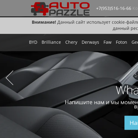
+7(953)516-16-66
Ко
Внимание!
Данный сайт использует cookie-файл
данный рес
BYD
Brilliance
Chery
Derways
Faw
Foton
Ge
Wha
Напишите нам и мы момен
в
На