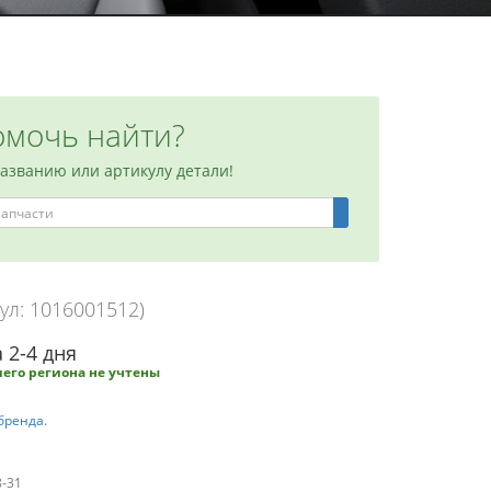
мочь найти?
названию или артикулу детали!
ул: 1016001512)
 2-4 дня
его региона не учтены
бренда.
8-31