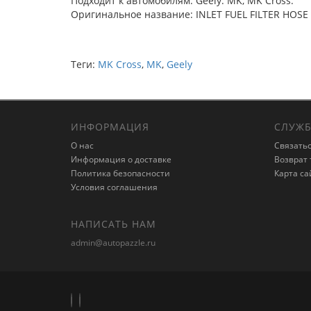
Подходит к автомобилям: Geely: MK, MK Cross.
Оригинальное название: INLET FUEL FILTER HOSE
Теги:
MK Cross
,
MK
,
Geely
ИНФОРМАЦИЯ
СЛУЖБ
О нас
Связатьс
Информация о доставке
Возврат 
Политика безопасности
Карта са
Условия соглашения
НАПИСАТЬ НАМ
admin@autopazzle.ru