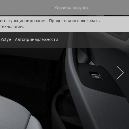
Корзина покупок.
0
я его функционирования. Продолжая использовать
технологий.
Zotye
Автопринадлежности