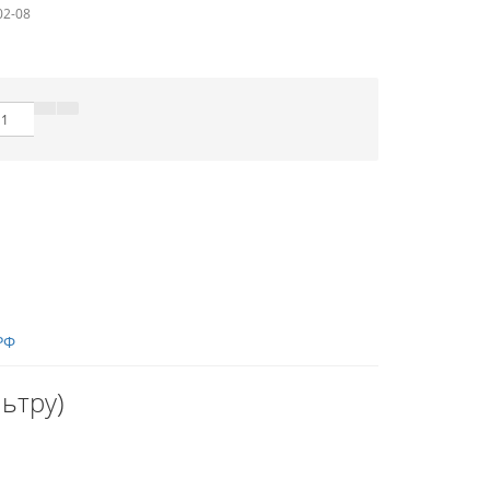
02-08
РФ
ьтру)