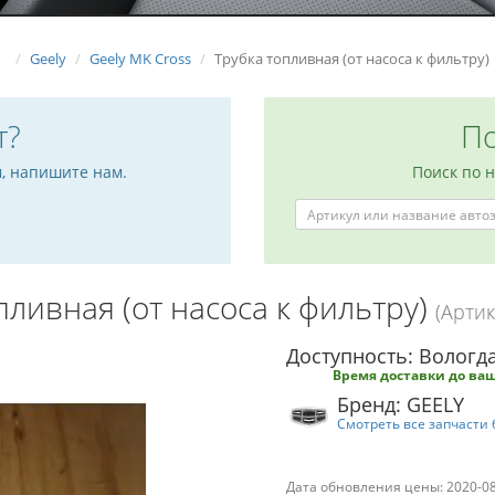
Geely
Geely MK Cross
Трубка топливная (от насоса к фильтру)
т?
По
м, напишите нам.
Поиск по 
пливная (от насоса к фильтру)
(Артик
Доступность: Вологда
Время доставки до ваш
Бренд: GEELY
Смотреть все запчасти 
Дата обновления цены: 2020-0