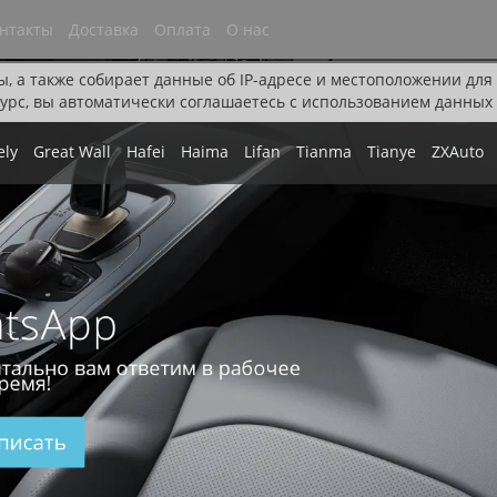
нтакты
Доставка
Оплата
О нас
ы, а также собирает данные об IP-адресе и местоположении дл
урс, вы автоматически соглашаетесь с использованием данных 
ely
Great Wall
Hafei
Haima
Lifan
Tianma
Tianye
ZXAuto
tsApp
тально вам ответим в рабочее
ремя!
писать