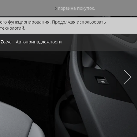
Корзина покупок.
0
я его функционирования. Продолжая использовать
технологий.
Zotye
Автопринадлежности