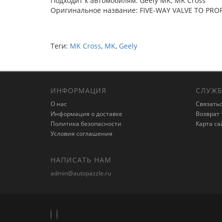
Подходит к автомобилям: Geely MK, MK Cross
Оригинальное название: FIVE-WAY VALVE TO PROP
Теги:
MK Cross
,
MK
,
Geely
ИНФОРМАЦИЯ
СЛУЖБ
О нас
Связатьс
Информация о доставке
Возврат 
Политика безопасности
Карта са
Условия соглашения
НАПИСАТЬ НАМ
admin@autopazzle.ru