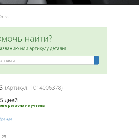
Cross
мочь найти?
названию или артикулу детали!
ss
(Артикул: 1014006378)
-5 дней
его региона не учтены
бренда.
1-25