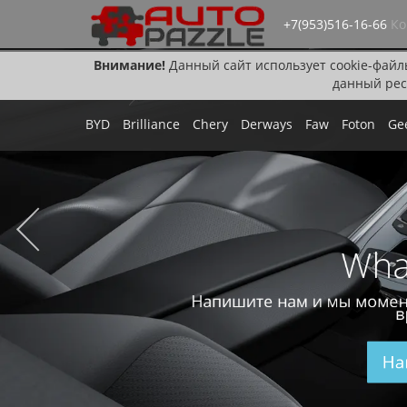
+7(953)516-16-66
Ко
Внимание!
Данный сайт использует cookie-файл
данный рес
BYD
Brilliance
Chery
Derways
Faw
Foton
Ge
Wha
Напишите нам и мы момен
в
На