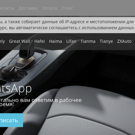
нтакты
Доставка
Оплата
О нас
ы, а также собирает данные об IP-адресе и местоположении дл
урс, вы автоматически соглашаетесь с использованием данных 
ely
Great Wall
Hafei
Haima
Lifan
Tianma
Tianye
ZXAuto
tsApp
тально вам ответим в рабочее
ремя!
писать