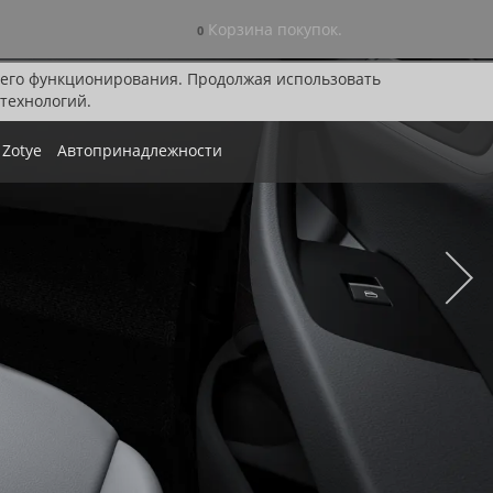
Корзина покупок.
0
я его функционирования. Продолжая использовать
технологий.
Zotye
Автопринадлежности