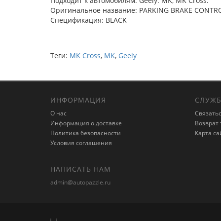
Подходит к автомобилям: Geely: MK, MK Cross.
Оригинальное название: PARKING BRAKE CONTR
Спецификация: BLACK
Теги:
MK Cross
,
MK
,
Geely
ИНФОРМАЦИЯ
СЛУЖБ
О нас
Связатьс
Информация о доставке
Возврат 
Политика безопасности
Карта са
Условия соглашения
НАПИСАТЬ НАМ
admin@autopazzle.ru