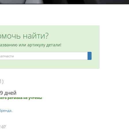
мочь найти?
названию или артикулу детали!
1)
-9 дней
его региона не учтены
бренда.
7-07