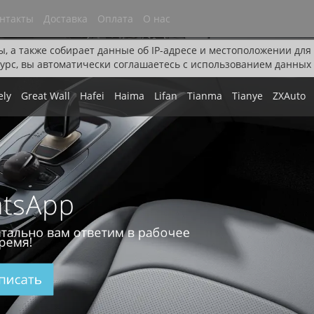
нтакты
Доставка
Оплата
О нас
ы, а также собирает данные об IP-адресе и местоположении дл
урс, вы автоматически соглашаетесь с использованием данных 
ely
Great Wall
Hafei
Haima
Lifan
Tianma
Tianye
ZXAuto
tsApp
тально вам ответим в рабочее
ремя!
писать