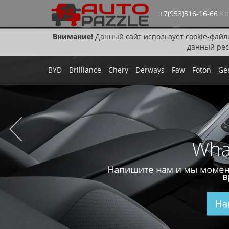
+7(953)516-16-66
Ко
Внимание!
Данный сайт использует cookie-файл
данный рес
BYD
Brilliance
Chery
Derways
Faw
Foton
Ge
Wha
Напишите нам и мы момен
в
На