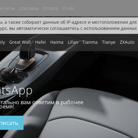
нтакты
Доставка
Оплата
О нас
ы, а также собирает данные об IP-адресе и местоположении дл
урс, вы автоматически соглашаетесь с использованием данных 
ely
Great Wall
Hafei
Haima
Lifan
Tianma
Tianye
ZXAuto
tsApp
тально вам ответим в рабочее
ремя!
писать