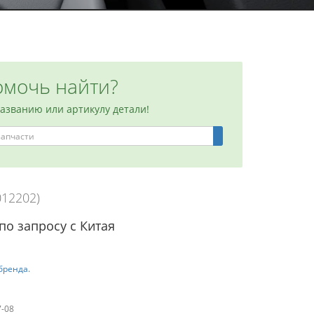
мочь найти?
названию или артикулу детали!
012202)
по запросу с Китая
бренда.
7-08