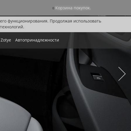
Корзина покупок.
0
я его функционирования. Продолжая использовать
технологий.
Zotye
Автопринадлежности