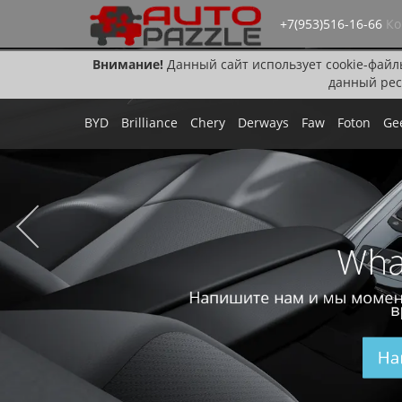
+7(953)516-16-66
Ко
Внимание!
Данный сайт использует cookie-файл
данный рес
BYD
Brilliance
Chery
Derways
Faw
Foton
Ge
Wha
Напишите нам и мы момен
в
На