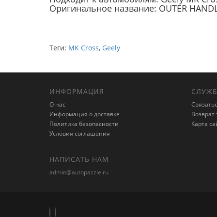
Оригинальное название: OUTER HAND
Теги:
MK Cross
,
Geely
ИНФОРМАЦИЯ
СЛУЖБ
О нас
Связатьс
Информация о доставке
Возврат 
Политика безопасности
Карта са
Условия соглашения
НАПИСАТЬ НАМ
admin@autopazzle.ru