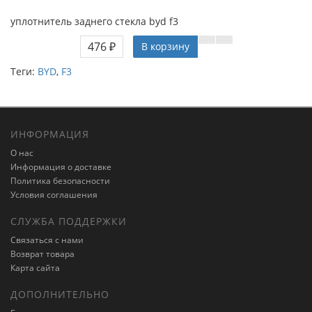
уплотнитель заднего стекла byd f3
476 ₽
В корзину
Теги:
BYD
,
F3
ИНФОРМАЦИЯ
О нас
Информация о доставке
Политика безопасности
Условия соглашения
СЛУЖБА ПОДДЕРЖКИ
Связаться с нами
Возврат товара
Карта сайта
ДОПОЛНИТЕЛЬНО