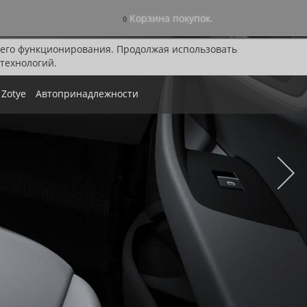
Корзина покупок.
0
я его функционирования. Продолжая использовать
технологий.
Zotye
Автопринадлежности