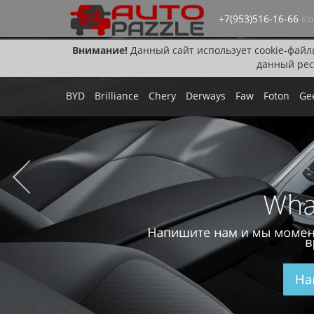
+7(953)516-16-66
Ко
Внимание!
Данный сайт использует cookie-файл
данный рес
BYD
Brilliance
Chery
Derways
Faw
Foton
Ge
Wha
Напишите нам и мы момен
в
На