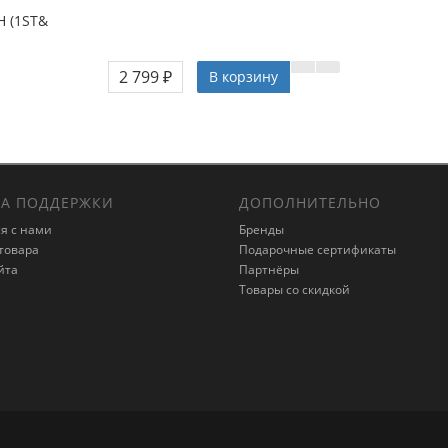
H (1ST&
2 799 ₽
В корзину
А ПОДДЕРЖКИ
ДОПОЛНИТЕЛЬНО
я с нами
Бренды
товара
Подарочные сертификаты
йта
Партнёры
Товары со скидкой