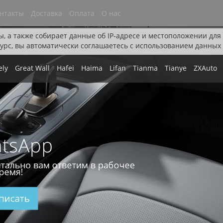
нтакты
Доставка
Оплата
О нас
ы, а также собирает данные об IP-адресе и местоположении дл
урс, вы автоматически соглашаетесь с использованием данных 
ely
Great Wall
Hafei
Haima
Lifan
Tianma
Tianye
ZXAuto
tsApp
тально вам ответим в рабочее
ремя!
писать