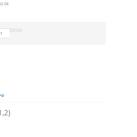
02-08
РФ
,2)