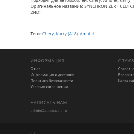
Подходит для автомобилей: Chery: Amulet, Karry.
Оригинальное название: SYNCHRONIZER - CLUTC
2ND)
Теги:
Chery
,
Karry (A18)
,
Amulet
ИНФОРМАЦИЯ
СЛУЖБ
О нас
Связатьс
Информация о доставке
Возврат 
Политика безопасности
Карта са
Условия соглашения
НАПИСАТЬ НАМ
admin@autopazzle.ru