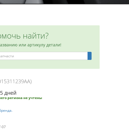
мочь найти?
названию или артикулу детали!
 015311239AA)
-5 дней
его региона не учтены
бренда.
7-07