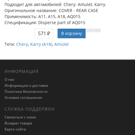
Подходит для автомобилей: Chery: Amulet, Karry.
Оригинальное название: COVER - REAR CASE
Применимость: A11, A15, A18, AQ015
Спецификация: Disperse part of AQ015
571 ₽
В корзину
Теги:
Chery
,
Karry (A18)
,
Amulet
ИНФОРМАЦИЯ
О нас
Информация о доставке
Политика безопасности
Условия соглашения
СЛУЖБА ПОДДЕРЖКИ
Связаться с нами
Возврат товара
Карта сайта