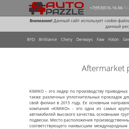
+7(953)516-16-66
Ко
Внимание!
Данный сайт использует cookie-файл
данный рес
BYD
Brilliance
Chery
Derways
Faw
Foton
Ge
Aftermarket
KIMIKO – это лидер по производству приводных 
также различных уплотнительных прокладок для
свой филиал в 2015 году. Ее основным направл
компания «KIMIKO» - это одна из самых круп
автомобилей высокого качества, основными гру
подвески. Место расположения производственны
соответствующего наивысшим международным ст