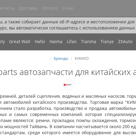
нтакты
Доставка
Оплата
О нас
ы, а также собирает данные об IP-адресе и местоположении дл
урс, вы автоматически соглашаетесь с использованием данных 
ely
Great Wall
Hafei
Haima
Lifan
Tianma
Tianye
ZXAuto
Бренды
KIMIKO
 parts автозапчасти для китайских
ремней, деталей сцепления, водяных и масляных насосов, тор
 автомобилей китайского производства. Торговая марка "КИМ
ением стало разработка, производство и продажа автомобиль
ных и самых современных компаний, которая специализируе
ппами являются: ремни, прокладки, помпы охлаждения, тормозн
х мощностей Тайвань. В компании насчитывается около 200 
андартам, среди которого имеется оборудование для высоко