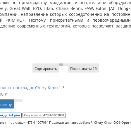
анки по производству молдингов, испытательное оборудова
ely, Great Wall, BYD, Lifan, Chana Benni, FAW, Foton, JAC, Do
компании, направление которых сосредоточенно на постоян
ой «KIMIKO». Поэтому, приоритетными и первоочередным
дрение современных технологий, которые позволяют расшир
Сортировать
Показывать:
15
плект прокладок Chery Kimo 1.3
00 ₽
корзину
огда 2-4 дня
Код товара:
473H-1007034
лект прокладок 473H-1007034 Подходит для автомобилей: Chery Kimo, QQ6 Ориги