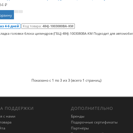
94 ₽
корзину
аз 4-6 дней
Код товара:
484J-1003080BA-KM
ладка головки блока цилиндров (ГБЦ) 484J-1003080BA-KM Подходит для автомобилей
Показано с 1 по 3 из 3 (всего 1 страниц)
А ПОДДЕРЖКИ
ДОПОЛНИТЕЛЬНО
я с нами
Бренды
товара
Подарочные сертификаты
йта
Партнёры