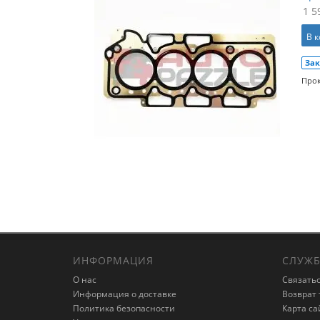
1 5
В 
Зак
Прок
ИНФОРМАЦИЯ
СЛУЖБ
О нас
Связатьс
Информация о доставке
Возврат 
Политика безопасности
Карта са