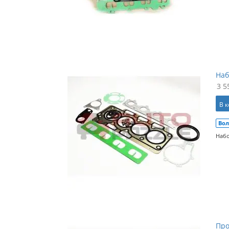
Наб
3 5
В 
Вол
Набо
Про